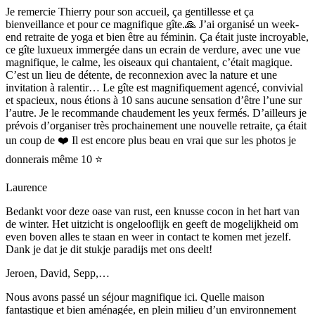
Je remercie Thierry pour son accueil, ça gentillesse et ça
bienveillance et pour ce magnifique gîte.🙏 J’ai organisé un week-
end retraite de yoga et bien être au féminin. Ça était juste incroyable,
ce gîte luxueux immergée dans un ecrain de verdure, avec une vue
magnifique, le calme, les oiseaux qui chantaient, c’était magique.
C’est un lieu de détente, de reconnexion avec la nature et une
invitation à ralentir… Le gîte est magnifiquement agencé, convivial
et spacieux, nous étions à 10 sans aucune sensation d’être l’une sur
l’autre. Je le recommande chaudement les yeux fermés. D’ailleurs je
prévois d’organiser très prochainement une nouvelle retraite, ça était
un coup de ❤️ Il est encore plus beau en vrai que sur les photos je
donnerais même 10 ⭐️
Laurence
Bedankt voor deze oase van rust, een knusse cocon in het hart van
de winter. Het uitzicht is ongelooflijk en geeft de mogelijkheid om
even boven alles te staan en weer in contact te komen met jezelf.
Dank je dat je dit stukje paradijs met ons deelt!
Jeroen, David, Sepp,…
Nous avons passé un séjour magnifique ici. Quelle maison
fantastique et bien aménagée, en plein milieu d’un environnement