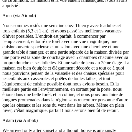
de Brohimont. La maison et la vue étaient fantastiques. Nous avons
apprécié !
Amir (via Airbnb)
Nous sommes restés une semaine chez Thierry avec 6 adultes et
trois enfants (5,3 et 1 an), et avons passé les meilleures vacances
d'hiver possibles. L'endroit est parfait, à commencer par
l'emplacement, entouré de forêt avec une vue magnifique, une
cuisine ouverte spacieuse et un salon avec une cheminée et une
grande table à manger, et une partie séparée de la maison divisée par
une porte est la zone de couchage avec 5 chambres chacune avec sa
propre douche et ses toilettes. Et une salle de jeux au 2ème étage. La
maison est bien équipée et élégamment décorée et a tout ce à quoi
nous pouvions penser, de la vaisselle et des chaises spéciales pour
les enfants aux casseroles et poêles de toutes tailles, et tout
l'équipement de cuisine possible dont nous avions besoin. Et la
meilleure partie est l'environnement, en sortant par la porte, nous
étions dans une belle forêt, et la colline, et nous pouvions faire de
longues promenades dans la région sans rencontrer personne d'autre
que les oiseaux et les sons du vent dans les arbres. Même en plein
hiver, c'était magnifique. parfait ! nous serons bientôt de retour.
Adam (via Airbnb)
We arrived only after sunset and although house is amazingly