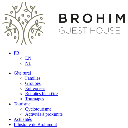
FR
EN
NL
Gîte rural
Familles
Groupes
Entreprises
Retraites bien-être
Tournages
Tourisme
Cyclotourisme
Activités à proximité
Actualités
L’histoire de Brohimont