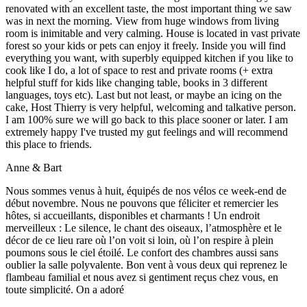
renovated with an excellent taste, the most important thing we saw
was in next the morning. View from huge windows from living
room is inimitable and very calming. House is located in vast private
forest so your kids or pets can enjoy it freely. Inside you will find
everything you want, with superbly equipped kitchen if you like to
cook like I do, a lot of space to rest and private rooms (+ extra
helpful stuff for kids like changing table, books in 3 different
languages, toys etc). Last but not least, or maybe an icing on the
cake, Host Thierry is very helpful, welcoming and talkative person.
I am 100% sure we will go back to this place sooner or later. I am
extremely happy I've trusted my gut feelings and will recommend
this place to friends.
Anne & Bart
Nous sommes venus à huit, équipés de nos vélos ce week-end de
début novembre. Nous ne pouvons que féliciter et remercier les
hôtes, si accueillants, disponibles et charmants ! Un endroit
merveilleux : Le silence, le chant des oiseaux, l’atmosphère et le
décor de ce lieu rare où l’on voit si loin, où l’on respire à plein
poumons sous le ciel étoilé. Le confort des chambres aussi sans
oublier la salle polyvalente. Bon vent à vous deux qui reprenez le
flambeau familial et nous avez si gentiment reçus chez vous, en
toute simplicité. On a adoré